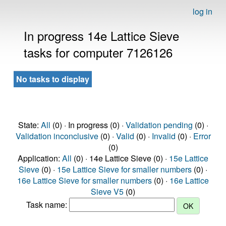
log in
In progress 14e Lattice Sieve
tasks for computer 7126126
No tasks to display
State:
All
(0) · In progress (0) ·
Validation pending
(0) ·
Validation inconclusive
(0) ·
Valid
(0) ·
Invalid
(0) ·
Error
(0)
Application:
All
(0) · 14e Lattice Sieve (0) ·
15e Lattice
Sieve
(0) ·
15e Lattice Sieve for smaller numbers
(0) ·
16e Lattice Sieve for smaller numbers
(0) ·
16e Lattice
Sieve V5
(0)
Task name: