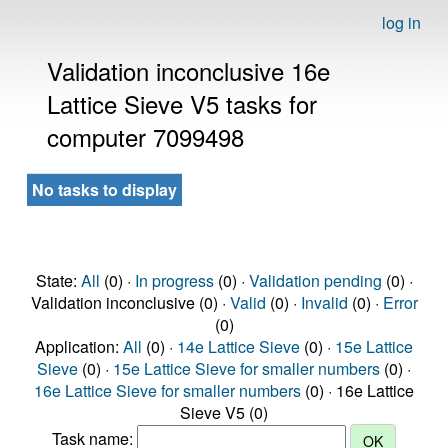
log in
Validation inconclusive 16e
Lattice Sieve V5 tasks for
computer 7099498
No tasks to display
State:
All
(0) ·
In progress
(0) ·
Validation pending
(0) ·
Validation inconclusive (0) ·
Valid
(0) ·
Invalid
(0) ·
Error
(0)
Application:
All
(0) ·
14e Lattice Sieve
(0) ·
15e Lattice
Sieve
(0) ·
15e Lattice Sieve for smaller numbers
(0) ·
16e Lattice Sieve for smaller numbers
(0) · 16e Lattice
Sieve V5 (0)
Task name: