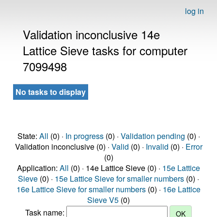
log in
Validation inconclusive 14e
Lattice Sieve tasks for computer
7099498
No tasks to display
State:
All
(0) ·
In progress
(0) ·
Validation pending
(0) ·
Validation inconclusive (0) ·
Valid
(0) ·
Invalid
(0) ·
Error
(0)
Application:
All
(0) · 14e Lattice Sieve (0) ·
15e Lattice
Sieve
(0) ·
15e Lattice Sieve for smaller numbers
(0) ·
16e Lattice Sieve for smaller numbers
(0) ·
16e Lattice
Sieve V5
(0)
Task name: