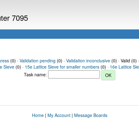
uter 7095
gress
(0) ·
Validation pending
(0) ·
Validation inconclusive
(0) · Valid (0) 
ce Sieve
(0) ·
15e Lattice Sieve for smaller numbers
(0) ·
16e Lattice Si
Task name:
Home
|
My Account
|
Message Boards