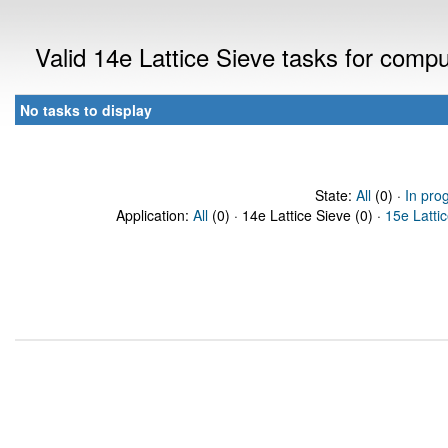
Valid 14e Lattice Sieve tasks for comp
No tasks to display
State:
All
(0) ·
In pro
Application:
All
(0) · 14e Lattice Sieve (0) ·
15e Latti