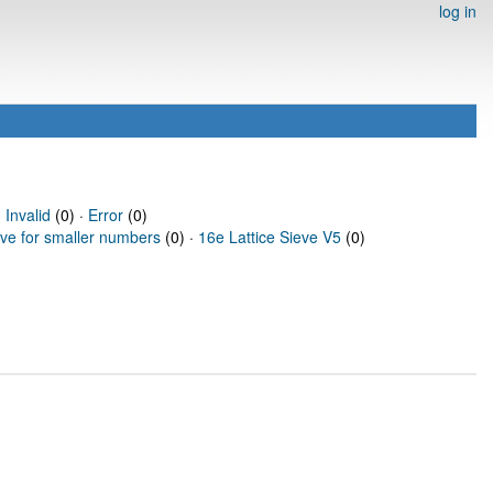
log in
·
Invalid
(0) ·
Error
(0)
eve for smaller numbers
(0) ·
16e Lattice Sieve V5
(0)