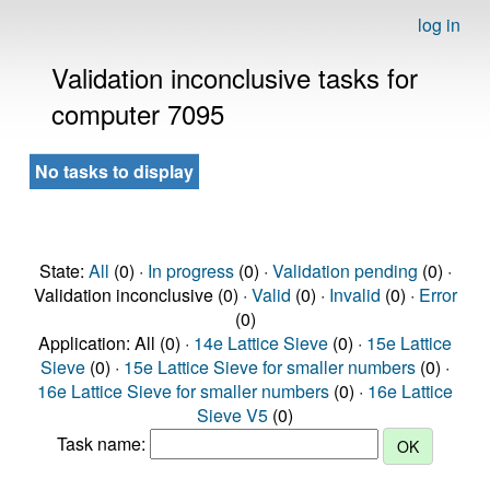
log in
Validation inconclusive tasks for
computer 7095
No tasks to display
State:
All
(0) ·
In progress
(0) ·
Validation pending
(0) ·
Validation inconclusive (0) ·
Valid
(0) ·
Invalid
(0) ·
Error
(0)
Application: All (0) ·
14e Lattice Sieve
(0) ·
15e Lattice
Sieve
(0) ·
15e Lattice Sieve for smaller numbers
(0) ·
16e Lattice Sieve for smaller numbers
(0) ·
16e Lattice
Sieve V5
(0)
Task name: