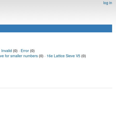
log in
·
Invalid
(0) ·
Error
(0)
eve for smaller numbers
(0) ·
16e Lattice Sieve V5
(0)