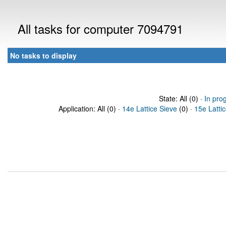
All tasks for computer 7094791
No tasks to display
State: All (0) ·
In pro
Application: All (0) ·
14e Lattice Sieve
(0) ·
15e Latti