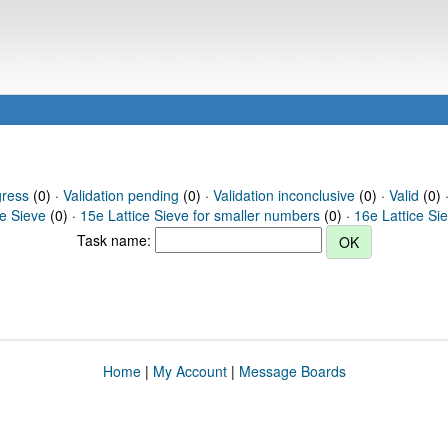
gress
(0) ·
Validation pending
(0) ·
Validation inconclusive
(0) ·
Valid
(0) 
ce Sieve
(0) ·
15e Lattice Sieve for smaller numbers
(0) ·
16e Lattice Si
Task name:
Home
|
My Account
|
Message Boards