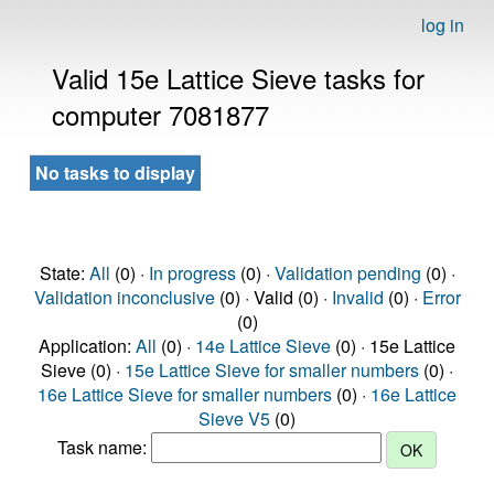
log in
Valid 15e Lattice Sieve tasks for
computer 7081877
No tasks to display
State:
All
(0) ·
In progress
(0) ·
Validation pending
(0) ·
Validation inconclusive
(0) · Valid (0) ·
Invalid
(0) ·
Error
(0)
Application:
All
(0) ·
14e Lattice Sieve
(0) · 15e Lattice
Sieve (0) ·
15e Lattice Sieve for smaller numbers
(0) ·
16e Lattice Sieve for smaller numbers
(0) ·
16e Lattice
Sieve V5
(0)
Task name: