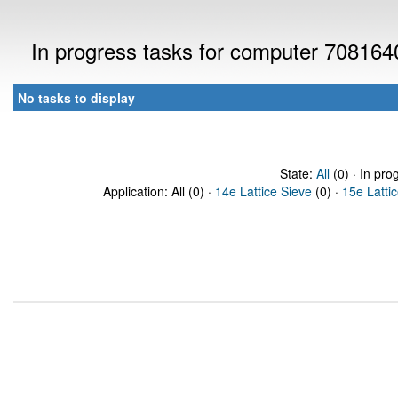
In progress tasks for computer 708164
No tasks to display
State:
All
(0) · In pro
Application: All (0) ·
14e Lattice Sieve
(0) ·
15e Latti