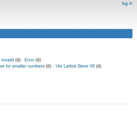
log in
·
Invalid
(0) ·
Error
(0)
eve for smaller numbers
(0) ·
16e Lattice Sieve V5
(0)