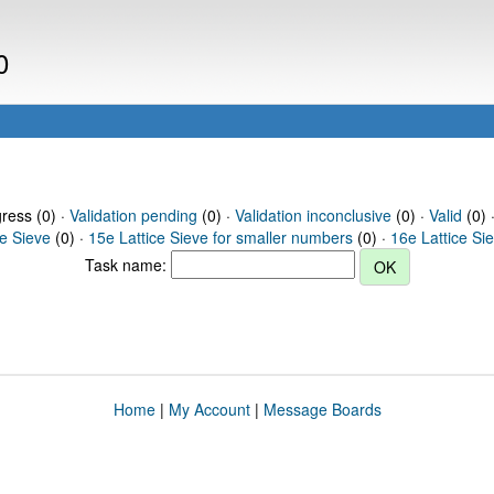
0
gress (0) ·
Validation pending
(0) ·
Validation inconclusive
(0) ·
Valid
(0) 
ce Sieve
(0) ·
15e Lattice Sieve for smaller numbers
(0) ·
16e Lattice Si
Task name:
Home
|
My Account
|
Message Boards