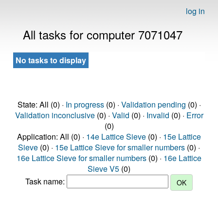
log in
All tasks for computer 7071047
No tasks to display
State: All (0) ·
In progress
(0) ·
Validation pending
(0) ·
Validation inconclusive
(0) ·
Valid
(0) ·
Invalid
(0) ·
Error
(0)
Application: All (0) ·
14e Lattice Sieve
(0) ·
15e Lattice
Sieve
(0) ·
15e Lattice Sieve for smaller numbers
(0) ·
16e Lattice Sieve for smaller numbers
(0) ·
16e Lattice
Sieve V5
(0)
Task name: