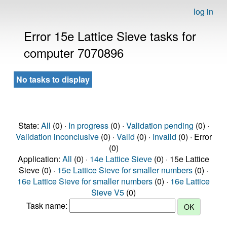
log in
Error 15e Lattice Sieve tasks for
computer 7070896
No tasks to display
State:
All
(0) ·
In progress
(0) ·
Validation pending
(0) ·
Validation inconclusive
(0) ·
Valid
(0) ·
Invalid
(0) · Error
(0)
Application:
All
(0) ·
14e Lattice Sieve
(0) · 15e Lattice
Sieve (0) ·
15e Lattice Sieve for smaller numbers
(0) ·
16e Lattice Sieve for smaller numbers
(0) ·
16e Lattice
Sieve V5
(0)
Task name: