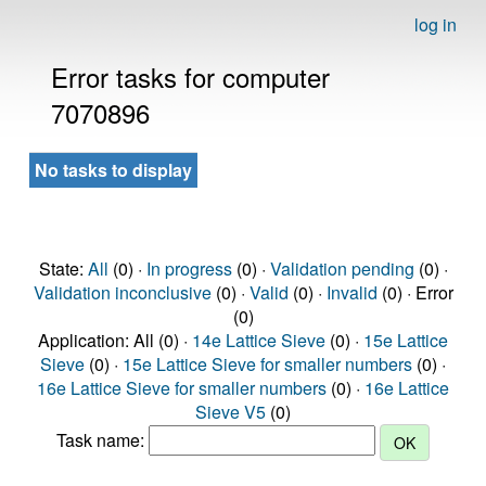
log in
Error tasks for computer
7070896
No tasks to display
State:
All
(0) ·
In progress
(0) ·
Validation pending
(0) ·
Validation inconclusive
(0) ·
Valid
(0) ·
Invalid
(0) · Error
(0)
Application: All (0) ·
14e Lattice Sieve
(0) ·
15e Lattice
Sieve
(0) ·
15e Lattice Sieve for smaller numbers
(0) ·
16e Lattice Sieve for smaller numbers
(0) ·
16e Lattice
Sieve V5
(0)
Task name: