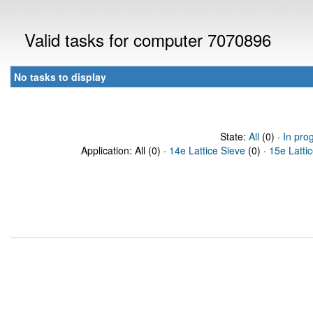
Valid tasks for computer 7070896
No tasks to display
State:
All
(0) ·
In pro
Application: All (0) ·
14e Lattice Sieve
(0) ·
15e Latti