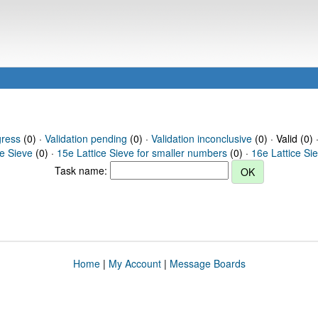
gress
(0) ·
Validation pending
(0) ·
Validation inconclusive
(0) · Valid (0) 
ce Sieve
(0) ·
15e Lattice Sieve for smaller numbers
(0) ·
16e Lattice Si
Task name:
Home
|
My Account
|
Message Boards