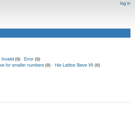
log in
·
Invalid
(0) ·
Error
(0)
eve for smaller numbers
(0) ·
16e Lattice Sieve V5
(0)