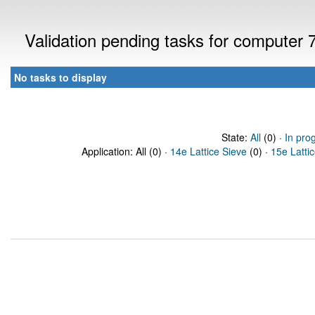
Validation pending tasks for computer
No tasks to display
State:
All
(0) ·
In pro
Application: All (0) ·
14e Lattice Sieve
(0) ·
15e Latti