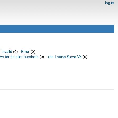
log in
·
Invalid
(0) ·
Error
(0)
eve for smaller numbers
(0) ·
16e Lattice Sieve V5
(0)