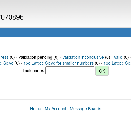
 7070896
gress
(0) · Validation pending (0) ·
Validation inconclusive
(0) ·
Valid
(0) 
ce Sieve
(0) ·
15e Lattice Sieve for smaller numbers
(0) ·
16e Lattice Si
Task name:
Home
|
My Account
|
Message Boards