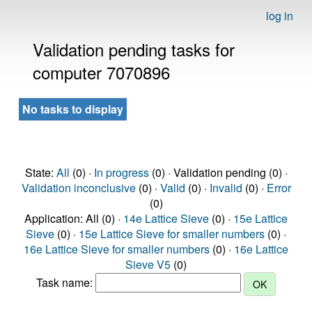
log in
Validation pending tasks for
computer 7070896
No tasks to display
State:
All
(0) ·
In progress
(0) · Validation pending (0) ·
Validation inconclusive
(0) ·
Valid
(0) ·
Invalid
(0) ·
Error
(0)
Application: All (0) ·
14e Lattice Sieve
(0) ·
15e Lattice
Sieve
(0) ·
15e Lattice Sieve for smaller numbers
(0) ·
16e Lattice Sieve for smaller numbers
(0) ·
16e Lattice
Sieve V5
(0)
Task name: