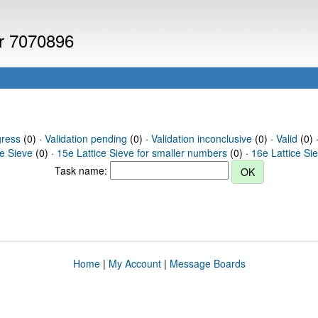
er 7070896
gress
(0) ·
Validation pending
(0) ·
Validation inconclusive
(0) ·
Valid
(0) 
ce Sieve
(0) ·
15e Lattice Sieve for smaller numbers
(0) ·
16e Lattice Si
Task name:
Home
|
My Account
|
Message Boards