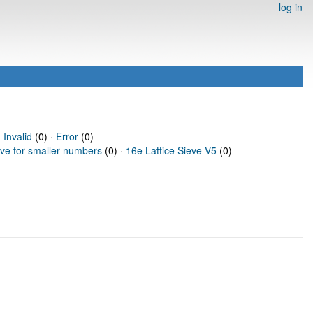
log in
·
Invalid
(0) ·
Error
(0)
eve for smaller numbers
(0) ·
16e Lattice Sieve V5
(0)