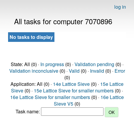
log in
All tasks for computer 7070896
No tasks to display
State: All (0) ·
In progress
(0) ·
Validation pending
(0) ·
Validation inconclusive
(0) ·
Valid
(0) ·
Invalid
(0) ·
Error
(0)
Application: All (0) ·
14e Lattice Sieve
(0) ·
15e Lattice
Sieve
(0) ·
15e Lattice Sieve for smaller numbers
(0) ·
16e Lattice Sieve for smaller numbers
(0) ·
16e Lattice
Sieve V5
(0)
Task name: