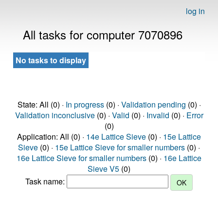
log in
All tasks for computer 7070896
No tasks to display
State: All (0) ·
In progress
(0) ·
Validation pending
(0) ·
Validation inconclusive
(0) ·
Valid
(0) ·
Invalid
(0) ·
Error
(0)
Application: All (0) ·
14e Lattice Sieve
(0) ·
15e Lattice
Sieve
(0) ·
15e Lattice Sieve for smaller numbers
(0) ·
16e Lattice Sieve for smaller numbers
(0) ·
16e Lattice
Sieve V5
(0)
Task name: