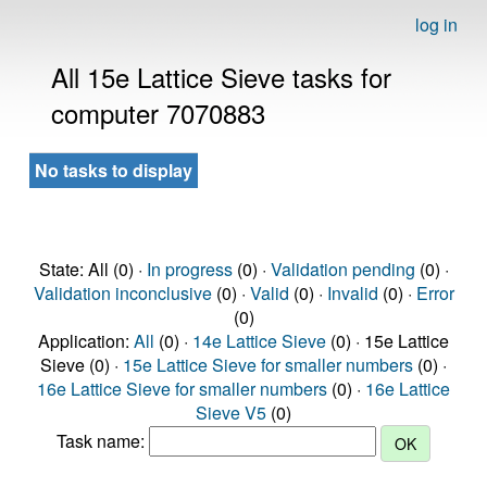
log in
All 15e Lattice Sieve tasks for
computer 7070883
No tasks to display
State: All (0) ·
In progress
(0) ·
Validation pending
(0) ·
Validation inconclusive
(0) ·
Valid
(0) ·
Invalid
(0) ·
Error
(0)
Application:
All
(0) ·
14e Lattice Sieve
(0) · 15e Lattice
Sieve (0) ·
15e Lattice Sieve for smaller numbers
(0) ·
16e Lattice Sieve for smaller numbers
(0) ·
16e Lattice
Sieve V5
(0)
Task name: