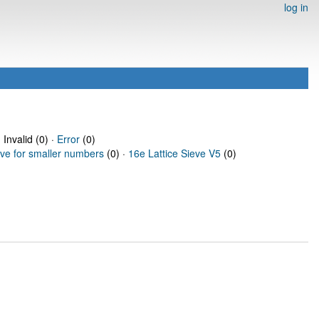
log in
 Invalid (0) ·
Error
(0)
eve for smaller numbers
(0) ·
16e Lattice Sieve V5
(0)