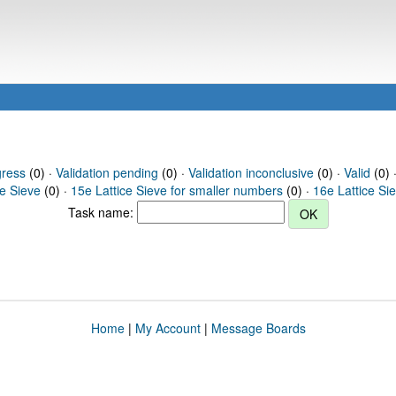
gress
(0) ·
Validation pending
(0) ·
Validation inconclusive
(0) ·
Valid
(0) ·
ce Sieve
(0) ·
15e Lattice Sieve for smaller numbers
(0) ·
16e Lattice Si
Task name:
Home
|
My Account
|
Message Boards