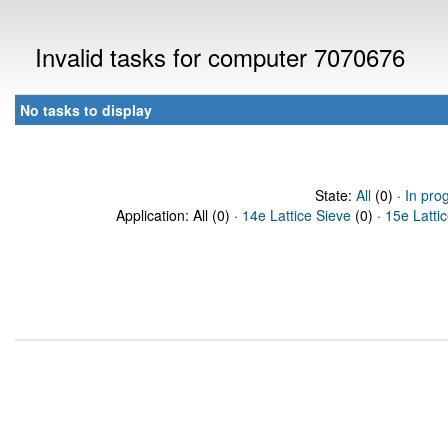
Invalid tasks for computer 7070676
No tasks to display
State:
All
(0) ·
In pro
Application: All (0) ·
14e Lattice Sieve
(0) ·
15e Latti