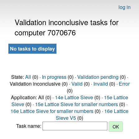
log in
Validation inconclusive tasks for
computer 7070676
No tasks to display
State:
All
(0) ·
In progress
(0) ·
Validation pending
(0) ·
Validation inconclusive (0) ·
Valid
(0) ·
Invalid
(0) ·
Error
(0)
Application: All (0) ·
14e Lattice Sieve
(0) ·
15e Lattice
Sieve
(0) ·
15e Lattice Sieve for smaller numbers
(0) ·
16e Lattice Sieve for smaller numbers
(0) ·
16e Lattice
Sieve V5
(0)
Task name: