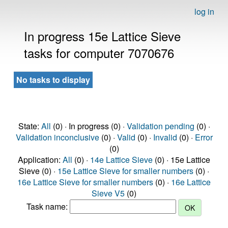
log in
In progress 15e Lattice Sieve
tasks for computer 7070676
No tasks to display
State:
All
(0) · In progress (0) ·
Validation pending
(0) ·
Validation inconclusive
(0) ·
Valid
(0) ·
Invalid
(0) ·
Error
(0)
Application:
All
(0) ·
14e Lattice Sieve
(0) · 15e Lattice
Sieve (0) ·
15e Lattice Sieve for smaller numbers
(0) ·
16e Lattice Sieve for smaller numbers
(0) ·
16e Lattice
Sieve V5
(0)
Task name: