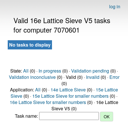
log in
Valid 16e Lattice Sieve V5 tasks
for computer 7070601
No tasks to display
State:
All
(0) ·
In progress
(0) ·
Validation pending
(0) ·
Validation inconclusive
(0) · Valid (0) ·
Invalid
(0) ·
Error
(0)
Application:
All
(0) ·
14e Lattice Sieve
(0) ·
15e Lattice
Sieve
(0) ·
15e Lattice Sieve for smaller numbers
(0) ·
16e Lattice Sieve for smaller numbers
(0) · 16e Lattice
Sieve V5 (0)
Task name: