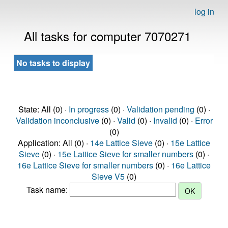
log in
All tasks for computer 7070271
No tasks to display
State: All (0) ·
In progress
(0) ·
Validation pending
(0) ·
Validation inconclusive
(0) ·
Valid
(0) ·
Invalid
(0) ·
Error
(0)
Application: All (0) ·
14e Lattice Sieve
(0) ·
15e Lattice
Sieve
(0) ·
15e Lattice Sieve for smaller numbers
(0) ·
16e Lattice Sieve for smaller numbers
(0) ·
16e Lattice
Sieve V5
(0)
Task name: