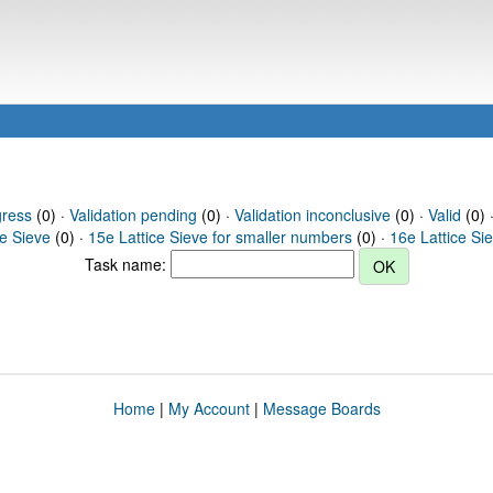
gress
(0) ·
Validation pending
(0) ·
Validation inconclusive
(0) ·
Valid
(0) 
ce Sieve
(0) ·
15e Lattice Sieve for smaller numbers
(0) ·
16e Lattice Si
Task name:
Home
|
My Account
|
Message Boards