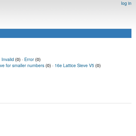
log in
·
Invalid
(0) ·
Error
(0)
eve for smaller numbers
(0) ·
16e Lattice Sieve V5
(0)