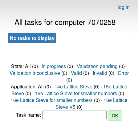
log in
All tasks for computer 7070258
No tasks to display
State: All (0) ·
In progress
(0) ·
Validation pending
(0) ·
Validation inconclusive
(0) ·
Valid
(0) ·
Invalid
(0) ·
Error
(0)
Application: All (0) ·
14e Lattice Sieve
(0) ·
15e Lattice
Sieve
(0) ·
15e Lattice Sieve for smaller numbers
(0) ·
16e Lattice Sieve for smaller numbers
(0) ·
16e Lattice
Sieve V5
(0)
Task name: