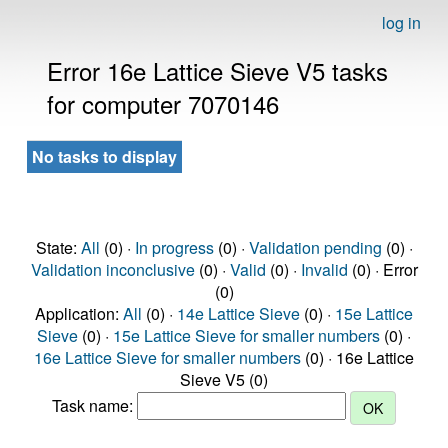
log in
Error 16e Lattice Sieve V5 tasks
for computer 7070146
No tasks to display
State:
All
(0) ·
In progress
(0) ·
Validation pending
(0) ·
Validation inconclusive
(0) ·
Valid
(0) ·
Invalid
(0) · Error
(0)
Application:
All
(0) ·
14e Lattice Sieve
(0) ·
15e Lattice
Sieve
(0) ·
15e Lattice Sieve for smaller numbers
(0) ·
16e Lattice Sieve for smaller numbers
(0) · 16e Lattice
Sieve V5 (0)
Task name: