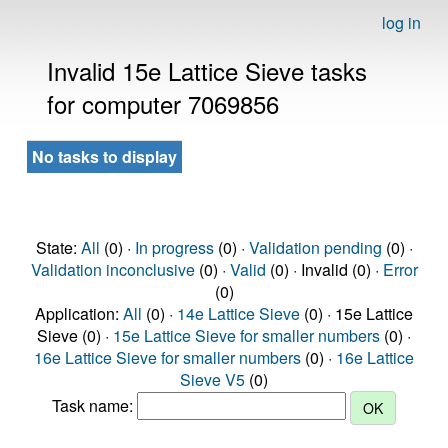
log in
Invalid 15e Lattice Sieve tasks
for computer 7069856
No tasks to display
State:
All
(0) ·
In progress
(0) ·
Validation pending
(0) ·
Validation inconclusive
(0) ·
Valid
(0) · Invalid (0) ·
Error
(0)
Application:
All
(0) ·
14e Lattice Sieve
(0) · 15e Lattice
Sieve (0) ·
15e Lattice Sieve for smaller numbers
(0) ·
16e Lattice Sieve for smaller numbers
(0) ·
16e Lattice
Sieve V5
(0)
Task name: