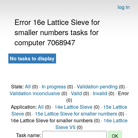
log in
Error 16e Lattice Sieve for
smaller numbers tasks for
computer 7068947
No tasks to display
State:
All
(0) ·
In progress
(0) ·
Validation pending
(0) ·
Validation inconclusive
(0) ·
Valid
(0) ·
Invalid
(0) · Error
(0)
Application:
All
(0) ·
14e Lattice Sieve
(0) ·
15e Lattice
Sieve
(0) ·
15e Lattice Sieve for smaller numbers
(0) ·
16e Lattice Sieve for smaller numbers (0) ·
16e Lattice
Sieve V5
(0)
Task name: