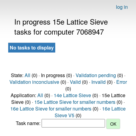
log in
In progress 15e Lattice Sieve
tasks for computer 7068947
No tasks to display
State:
All
(0) · In progress (0) ·
Validation pending
(0) ·
Validation inconclusive
(0) ·
Valid
(0) ·
Invalid
(0) ·
Error
(0)
Application:
All
(0) ·
14e Lattice Sieve
(0) · 15e Lattice
Sieve (0) ·
15e Lattice Sieve for smaller numbers
(0) ·
16e Lattice Sieve for smaller numbers
(0) ·
16e Lattice
Sieve V5
(0)
Task name: