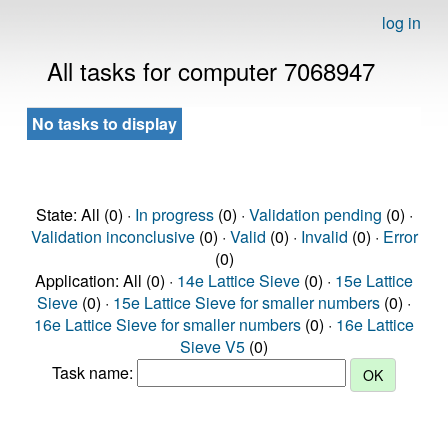
log in
All tasks for computer 7068947
No tasks to display
State: All (0) ·
In progress
(0) ·
Validation pending
(0) ·
Validation inconclusive
(0) ·
Valid
(0) ·
Invalid
(0) ·
Error
(0)
Application: All (0) ·
14e Lattice Sieve
(0) ·
15e Lattice
Sieve
(0) ·
15e Lattice Sieve for smaller numbers
(0) ·
16e Lattice Sieve for smaller numbers
(0) ·
16e Lattice
Sieve V5
(0)
Task name: