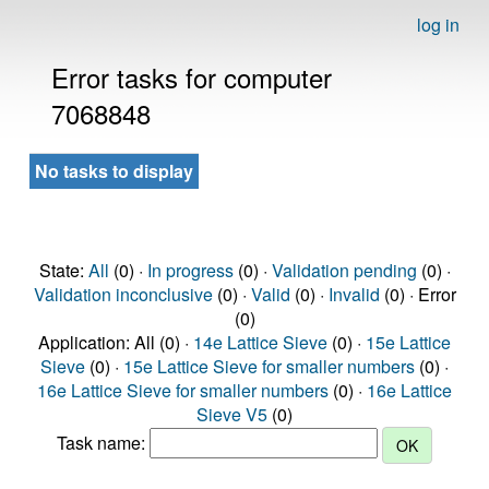
log in
Error tasks for computer
7068848
No tasks to display
State:
All
(0) ·
In progress
(0) ·
Validation pending
(0) ·
Validation inconclusive
(0) ·
Valid
(0) ·
Invalid
(0) · Error
(0)
Application: All (0) ·
14e Lattice Sieve
(0) ·
15e Lattice
Sieve
(0) ·
15e Lattice Sieve for smaller numbers
(0) ·
16e Lattice Sieve for smaller numbers
(0) ·
16e Lattice
Sieve V5
(0)
Task name: