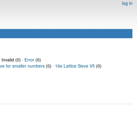
log in
 Invalid (0) ·
Error
(0)
eve for smaller numbers
(0) ·
16e Lattice Sieve V5
(0)