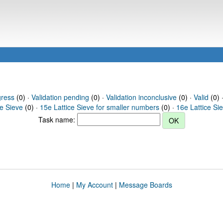
gress
(0) ·
Validation pending
(0) ·
Validation inconclusive
(0) ·
Valid
(0) ·
ce Sieve
(0) ·
15e Lattice Sieve for smaller numbers
(0) ·
16e Lattice Si
Task name:
Home
|
My Account
|
Message Boards