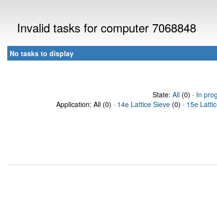
Invalid tasks for computer 7068848
No tasks to display
State:
All
(0) ·
In pro
Application: All (0) ·
14e Lattice Sieve
(0) ·
15e Latti