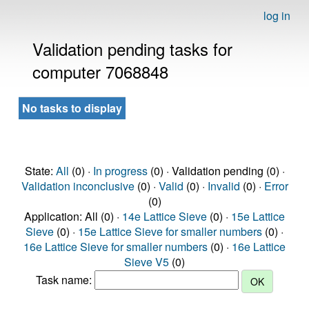
log in
Validation pending tasks for
computer 7068848
No tasks to display
State:
All
(0) ·
In progress
(0) · Validation pending (0) ·
Validation inconclusive
(0) ·
Valid
(0) ·
Invalid
(0) ·
Error
(0)
Application: All (0) ·
14e Lattice Sieve
(0) ·
15e Lattice
Sieve
(0) ·
15e Lattice Sieve for smaller numbers
(0) ·
16e Lattice Sieve for smaller numbers
(0) ·
16e Lattice
Sieve V5
(0)
Task name: