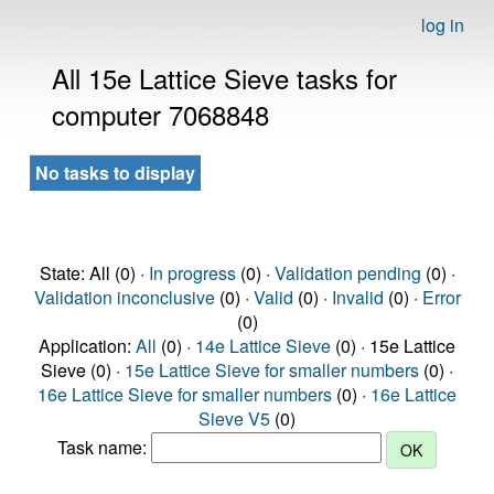
log in
All 15e Lattice Sieve tasks for
computer 7068848
No tasks to display
State: All (0) ·
In progress
(0) ·
Validation pending
(0) ·
Validation inconclusive
(0) ·
Valid
(0) ·
Invalid
(0) ·
Error
(0)
Application:
All
(0) ·
14e Lattice Sieve
(0) · 15e Lattice
Sieve (0) ·
15e Lattice Sieve for smaller numbers
(0) ·
16e Lattice Sieve for smaller numbers
(0) ·
16e Lattice
Sieve V5
(0)
Task name: