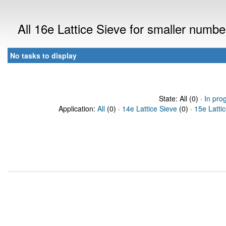
All 16e Lattice Sieve for smaller numb
No tasks to display
State: All (0) ·
In pro
Application:
All
(0) ·
14e Lattice Sieve
(0) ·
15e Latti