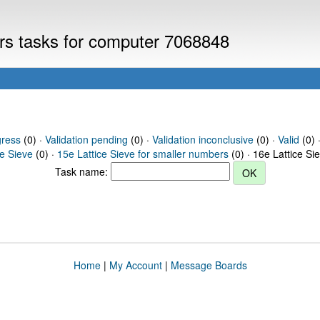
ers tasks for computer 7068848
gress
(0) ·
Validation pending
(0) ·
Validation inconclusive
(0) ·
Valid
(0) 
ce Sieve
(0) ·
15e Lattice Sieve for smaller numbers
(0) · 16e Lattice Si
Task name:
Home
|
My Account
|
Message Boards