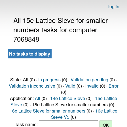
log in
All 15e Lattice Sieve for smaller
numbers tasks for computer
7068848
No tasks to display
State: All (0) ·
In progress
(0) ·
Validation pending
(0) ·
Validation inconclusive
(0) ·
Valid
(0) ·
Invalid
(0) ·
Error
(0)
Application:
All
(0) ·
14e Lattice Sieve
(0) ·
15e Lattice
Sieve
(0) · 15e Lattice Sieve for smaller numbers (0) ·
16e Lattice Sieve for smaller numbers
(0) ·
16e Lattice
Sieve V5
(0)
Task name: