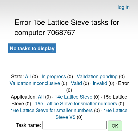
log in
Error 15e Lattice Sieve tasks for
computer 7068767
No tasks to display
State:
All
(0) ·
In progress
(0) ·
Validation pending
(0) ·
Validation inconclusive
(0) ·
Valid
(0) ·
Invalid
(0) · Error
(0)
Application:
All
(0) ·
14e Lattice Sieve
(0) · 15e Lattice
Sieve (0) ·
15e Lattice Sieve for smaller numbers
(0) ·
16e Lattice Sieve for smaller numbers
(0) ·
16e Lattice
Sieve V5
(0)
Task name: