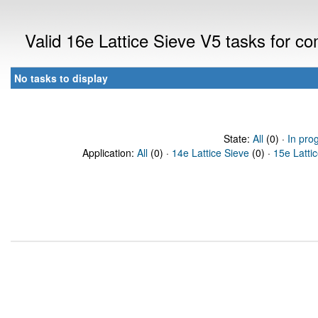
Valid 16e Lattice Sieve V5 tasks for 
No tasks to display
State:
All
(0) ·
In pro
Application:
All
(0) ·
14e Lattice Sieve
(0) ·
15e Latti