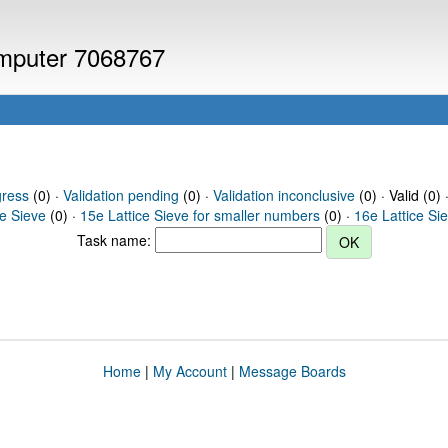
computer 7068767
gress
(0) ·
Validation pending
(0) ·
Validation inconclusive
(0) · Valid (0) 
ce Sieve
(0) ·
15e Lattice Sieve for smaller numbers
(0) ·
16e Lattice Si
Task name:
Home
|
My Account
|
Message Boards