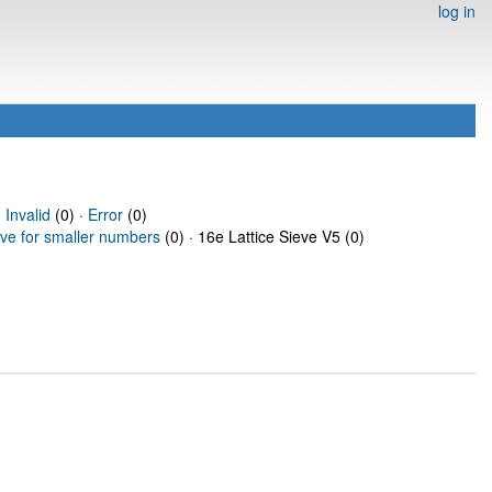
log in
·
Invalid
(0) ·
Error
(0)
eve for smaller numbers
(0) · 16e Lattice Sieve V5 (0)