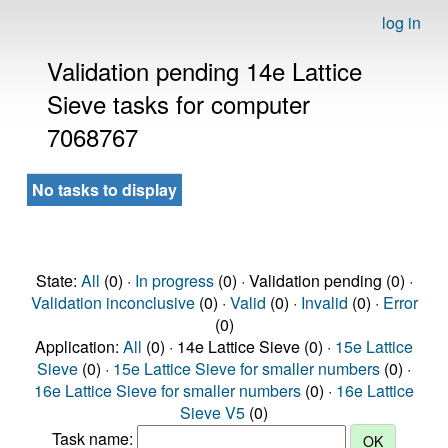
log in
Validation pending 14e Lattice
Sieve tasks for computer
7068767
No tasks to display
State:
All
(0) ·
In progress
(0) · Validation pending (0) ·
Validation inconclusive
(0) ·
Valid
(0) ·
Invalid
(0) ·
Error
(0)
Application:
All
(0) · 14e Lattice Sieve (0) ·
15e Lattice
Sieve
(0) ·
15e Lattice Sieve for smaller numbers
(0) ·
16e Lattice Sieve for smaller numbers
(0) ·
16e Lattice
Sieve V5
(0)
Task name: