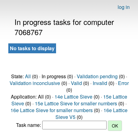
log in
In progress tasks for computer
7068767
No tasks to display
State:
All
(0) · In progress (0) ·
Validation pending
(0) ·
Validation inconclusive
(0) ·
Valid
(0) ·
Invalid
(0) ·
Error
(0)
Application: All (0) ·
14e Lattice Sieve
(0) ·
15e Lattice
Sieve
(0) ·
15e Lattice Sieve for smaller numbers
(0) ·
16e Lattice Sieve for smaller numbers
(0) ·
16e Lattice
Sieve V5
(0)
Task name: