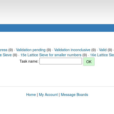
gress
(0) ·
Validation pending
(0) ·
Validation inconclusive
(0) ·
Valid
(0) 
ce Sieve
(0) ·
15e Lattice Sieve for smaller numbers
(0) ·
16e Lattice Si
Task name:
Home
|
My Account
|
Message Boards