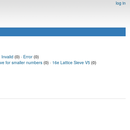
log in
·
Invalid
(0) ·
Error
(0)
eve for smaller numbers
(0) ·
16e Lattice Sieve V5
(0)