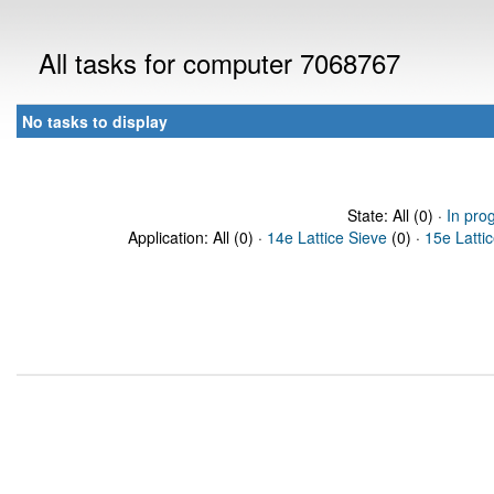
All tasks for computer 7068767
No tasks to display
State: All (0) ·
In pro
Application: All (0) ·
14e Lattice Sieve
(0) ·
15e Latti