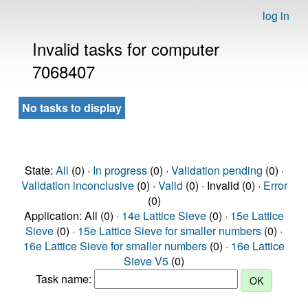
log in
Invalid tasks for computer
7068407
No tasks to display
State:
All
(0) ·
In progress
(0) ·
Validation pending
(0) ·
Validation inconclusive
(0) ·
Valid
(0) · Invalid (0) ·
Error
(0)
Application: All (0) ·
14e Lattice Sieve
(0) ·
15e Lattice
Sieve
(0) ·
15e Lattice Sieve for smaller numbers
(0) ·
16e Lattice Sieve for smaller numbers
(0) ·
16e Lattice
Sieve V5
(0)
Task name: