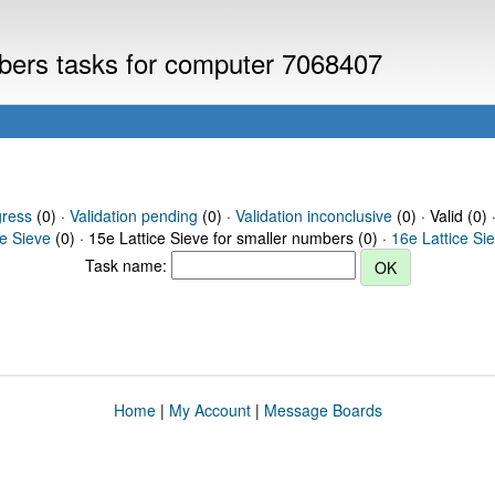
mbers tasks for computer 7068407
gress
(0) ·
Validation pending
(0) ·
Validation inconclusive
(0) · Valid (0) 
ce Sieve
(0) · 15e Lattice Sieve for smaller numbers (0) ·
16e Lattice Si
Task name:
Home
|
My Account
|
Message Boards