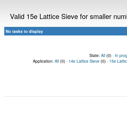
Valid 15e Lattice Sieve for smaller nu
No tasks to display
State:
All
(0) ·
In pro
Application:
All
(0) ·
14e Lattice Sieve
(0) ·
15e Latti