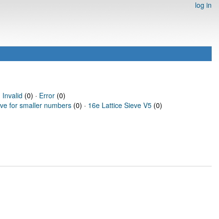
log in
·
Invalid
(0) ·
Error
(0)
eve for smaller numbers
(0) ·
16e Lattice Sieve V5
(0)