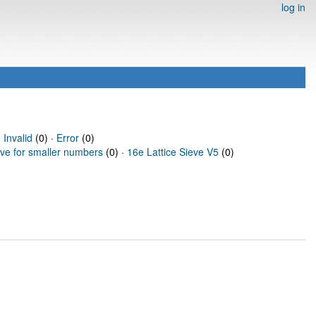
log in
·
Invalid
(0) ·
Error
(0)
eve for smaller numbers
(0) ·
16e Lattice Sieve V5
(0)