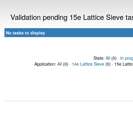
Validation pending 15e Lattice Sieve t
No tasks to display
State:
All
(0) ·
In pro
Application:
All
(0) ·
14e Lattice Sieve
(0) · 15e Latti