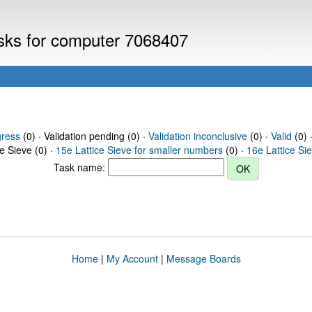
asks for computer 7068407
gress
(0) · Validation pending (0) ·
Validation inconclusive
(0) ·
Valid
(0) 
ce Sieve (0) ·
15e Lattice Sieve for smaller numbers
(0) ·
16e Lattice Si
Task name:
Home
|
My Account
|
Message Boards