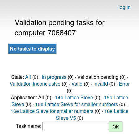
log in
Validation pending tasks for
computer 7068407
No tasks to display
State:
All
(0) ·
In progress
(0) · Validation pending (0) ·
Validation inconclusive
(0) ·
Valid
(0) ·
Invalid
(0) ·
Error
(0)
Application: All (0) ·
14e Lattice Sieve
(0) ·
15e Lattice
Sieve
(0) ·
15e Lattice Sieve for smaller numbers
(0) ·
16e Lattice Sieve for smaller numbers
(0) ·
16e Lattice
Sieve V5
(0)
Task name: