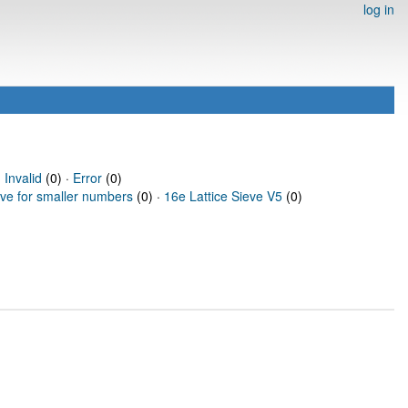
log in
·
Invalid
(0) ·
Error
(0)
eve for smaller numbers
(0) ·
16e Lattice Sieve V5
(0)