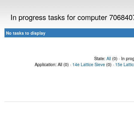
In progress tasks for computer 706840
No tasks to display
State:
All
(0) · In pro
Application: All (0) ·
14e Lattice Sieve
(0) ·
15e Latti