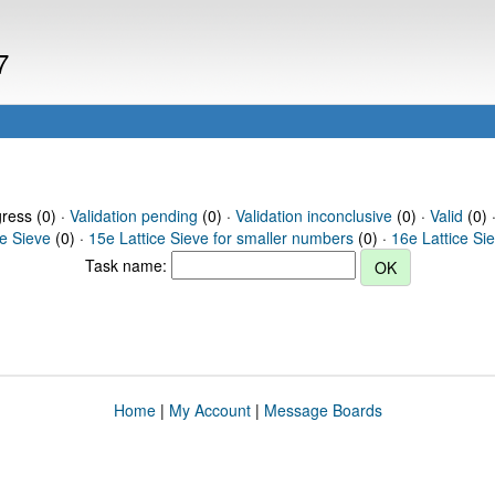
7
gress (0) ·
Validation pending
(0) ·
Validation inconclusive
(0) ·
Valid
(0) 
ce Sieve
(0) ·
15e Lattice Sieve for smaller numbers
(0) ·
16e Lattice Si
Task name:
Home
|
My Account
|
Message Boards