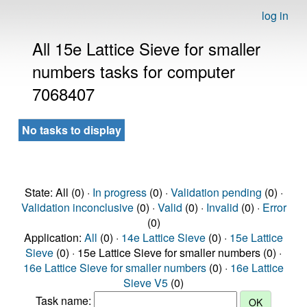
log in
All 15e Lattice Sieve for smaller
numbers tasks for computer
7068407
No tasks to display
State: All (0) ·
In progress
(0) ·
Validation pending
(0) ·
Validation inconclusive
(0) ·
Valid
(0) ·
Invalid
(0) ·
Error
(0)
Application:
All
(0) ·
14e Lattice Sieve
(0) ·
15e Lattice
Sieve
(0) · 15e Lattice Sieve for smaller numbers (0) ·
16e Lattice Sieve for smaller numbers
(0) ·
16e Lattice
Sieve V5
(0)
Task name: