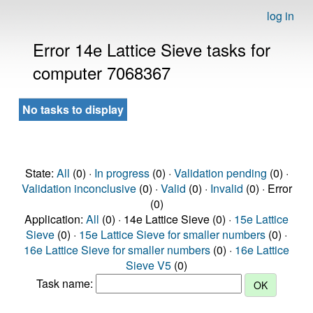
log in
Error 14e Lattice Sieve tasks for
computer 7068367
No tasks to display
State:
All
(0) ·
In progress
(0) ·
Validation pending
(0) ·
Validation inconclusive
(0) ·
Valid
(0) ·
Invalid
(0) · Error
(0)
Application:
All
(0) · 14e Lattice Sieve (0) ·
15e Lattice
Sieve
(0) ·
15e Lattice Sieve for smaller numbers
(0) ·
16e Lattice Sieve for smaller numbers
(0) ·
16e Lattice
Sieve V5
(0)
Task name: