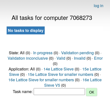
log in
All tasks for computer 7068273
No tasks to display
State: All (0) ·
In progress
(0) ·
Validation pending
(0) ·
Validation inconclusive
(0) ·
Valid
(0) ·
Invalid
(0) ·
Error
(0)
Application: All (0) ·
14e Lattice Sieve
(0) ·
15e Lattice
Sieve
(0) ·
15e Lattice Sieve for smaller numbers
(0) ·
16e Lattice Sieve for smaller numbers
(0) ·
16e Lattice
Sieve V5
(0)
Task name: