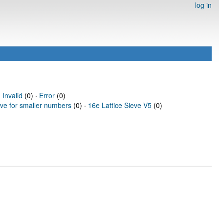
log in
·
Invalid
(0) ·
Error
(0)
eve for smaller numbers
(0) ·
16e Lattice Sieve V5
(0)