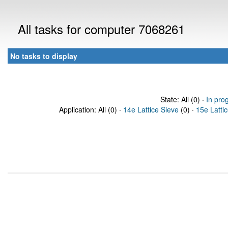
All tasks for computer 7068261
No tasks to display
State: All (0) ·
In pro
Application: All (0) ·
14e Lattice Sieve
(0) ·
15e Latti