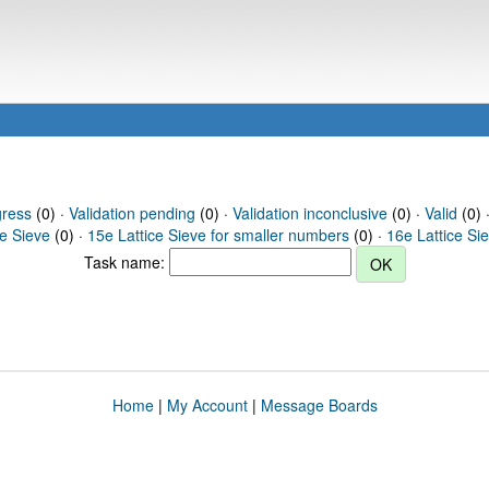
gress
(0) ·
Validation pending
(0) ·
Validation inconclusive
(0) ·
Valid
(0) 
ce Sieve
(0) ·
15e Lattice Sieve for smaller numbers
(0) ·
16e Lattice Si
Task name:
Home
|
My Account
|
Message Boards